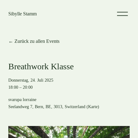
M
Sibylle Stamm
e
n
ü
ö
f
Zurück zu allen Events
f
n
e
n
Breathwork Klasse
Donnerstag, 24. Juli 2025
18:00
20:00
svarupa lorraine
Seelandweg 7
Bern, BE, 3013
Switzerland
(Karte)